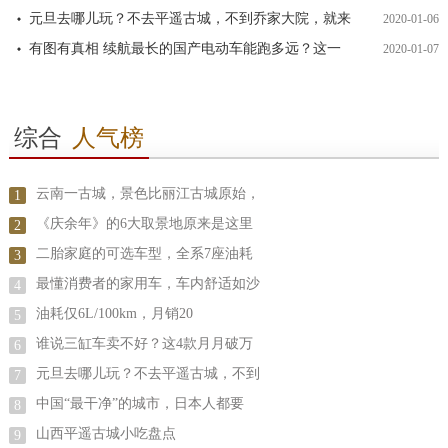
元旦去哪儿玩？不去平遥古城，不到乔家大院，就来
2020-01-06
有图有真相 续航最长的国产电动车能跑多远？这一
2020-01-07
综合
人气榜
云南一古城，景色比丽江古城原始，
1
《庆余年》的6大取景地原来是这里
2
二胎家庭的可选车型，全系7座油耗
3
最懂消费者的家用车，车内舒适如沙
4
油耗仅6L/100km，月销20
5
谁说三缸车卖不好？这4款月月破万
6
元旦去哪儿玩？不去平遥古城，不到
7
中国“最干净”的城市，日本人都要
8
山西平遥古城小吃盘点
9