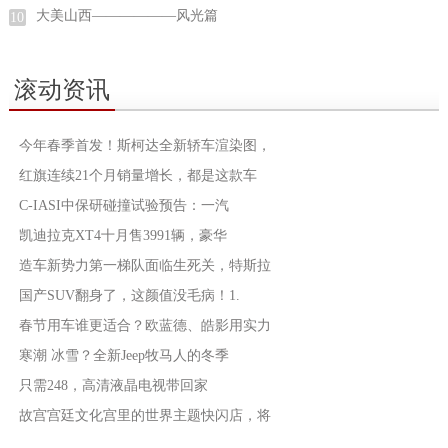
大美山西——————风光篇
10
滚动资讯
今年春季首发！斯柯达全新轿车渲染图，
红旗连续21个月销量增长，都是这款车
C-IASI中保研碰撞试验预告：一汽
凯迪拉克XT4十月售3991辆，豪华
造车新势力第一梯队面临生死关，特斯拉
国产SUV翻身了，这颜值没毛病！1.
春节用车谁更适合？欧蓝德、皓影用实力
寒潮 冰雪？全新Jeep牧马人的冬季
只需248，高清液晶电视带回家
故宫宫廷文化宫里的世界主题快闪店，将