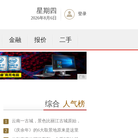
星期四
登录
2026年8月6日
金融
报价
二手
广告
综合
人气榜
云南一古城，景色比丽江古城原始，
1
《庆余年》的6大取景地原来是这里
2