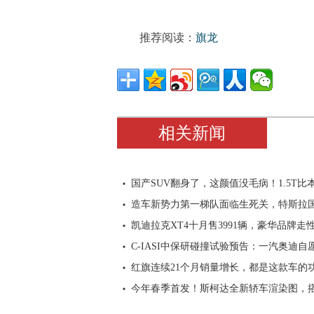
推荐阅读：
旗龙
相关新闻
国产SUV翻身了，这颜值没毛病！1.5T比
造车新势力第一梯队面临生死关，特斯拉
凯迪拉克XT4十月售3991辆，豪华品牌走
C-IASI中保研碰撞试验预告：一汽奥迪自
红旗连续21个月销量增长，都是这款车的
今年春季首发！斯柯达全新轿车渲染图，搭2