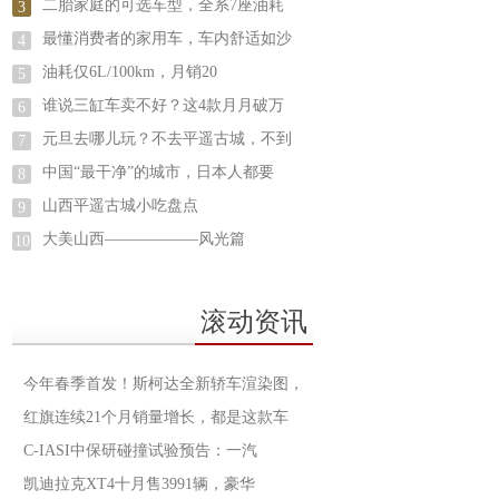
二胎家庭的可选车型，全系7座油耗
3
最懂消费者的家用车，车内舒适如沙
4
油耗仅6L/100km，月销20
5
谁说三缸车卖不好？这4款月月破万
6
元旦去哪儿玩？不去平遥古城，不到
7
中国“最干净”的城市，日本人都要
8
山西平遥古城小吃盘点
9
大美山西——————风光篇
10
滚动资讯
今年春季首发！斯柯达全新轿车渲染图，
红旗连续21个月销量增长，都是这款车
C-IASI中保研碰撞试验预告：一汽
凯迪拉克XT4十月售3991辆，豪华