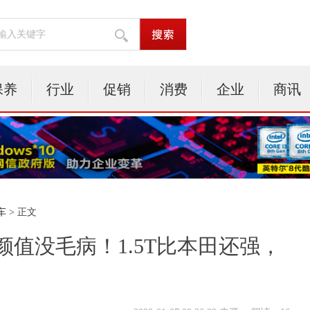
保养
行业
促销
消费
企业
商讯
车
> 正文
颜值没毛病！1.5T比本田还强，