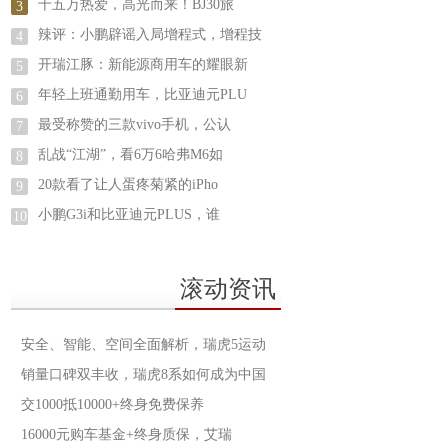
十五万热爱，高光而来！BJ30旅
3
辣评：小鹏辟谣入局增程式，增程技
4
开瑞江豚：​新能源商用车的耀眼新
5
年轻上班通勤用车，比亚迪元PLU
6
最受称赞的三款vivo手机，公认
7
乱战“江湖”，看6万6哈弗M6如
8
20款看了让人蛋疼菊紧的iPho
9
小鹏G3i和比亚迪元PLUS，谁
10
滚动资讯
安全、智能、空间全面解析，瑞虎5运动
销量口碑双丰收，瑞虎8系如何成为中国
交1000抵10000+终身免费保养
16000元购车基金+终身质保，艾瑞