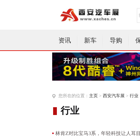
资讯
新车
导购
您所在的位置：
主页
>
西安汽车展
>
行业
行业
林肯Z对比宝马3系，年轻科技让人耳