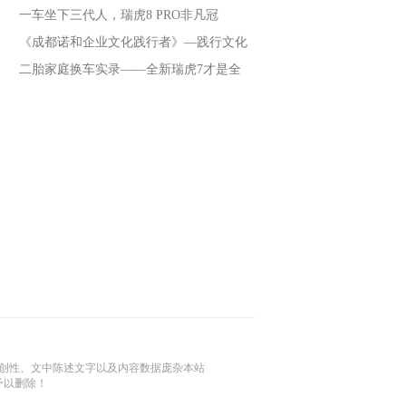
一车坐下三代人，瑞虎8 PRO非凡冠
《成都诺和企业文化践行者》—践行文化
二胎家庭换车实录——全新瑞虎7才是全
创性、文中陈述文字以及内容数据庞杂本站
予以删除！