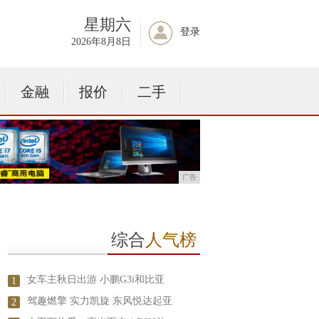
星期六
登录
2026年8月8日
金融
报价
二手
广告
综合
人气榜
女车主秋日出游 小鹏G3i和比亚
1
驾趣燃擎 实力凯旋 东风悦达起亚
2