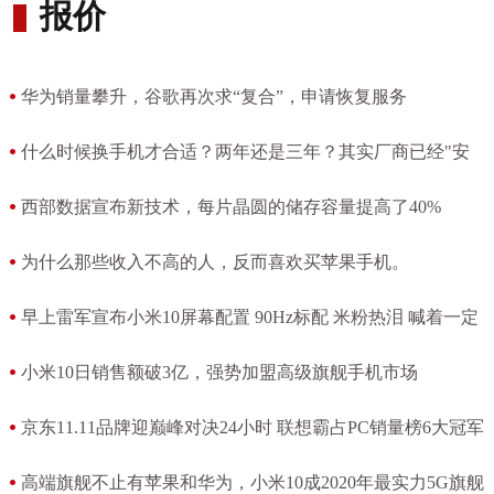
报价
华为销量攀升，谷歌再次求“复合”，申请恢复服务
[2020-04-09 10:07:55]
什么时候换手机才合适？两年还是三年？其实厂商已经"安
排"好了
西部数据宣布新技术，每片晶圆的储存容量提高了40%
[2020-04-07 07:49:48]
[2020-04-07 07:22:15]
为什么那些收入不高的人，反而喜欢买苹果手机。
[2020-04-05 17:19:29]
早上雷军宣布小米10屏幕配置 90Hz标配 米粉热泪 喊着一定
买首发
小米10日销售额破3亿，强势加盟高级旗舰手机市场
[2020-04-03 12:24:48]
[2020-04-03 11:55:22]
京东11.11品牌迎巅峰对决24小时 联想霸占PC销量榜6大冠军
[2020-04-03 07:53:05]
高端旗舰不止有苹果和华为，小米10成2020年最实力5G旗舰