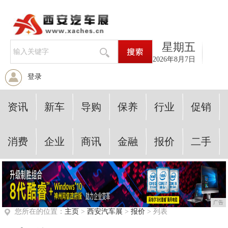
星期五
2026年8月7日
登录
资讯
新车
导购
保养
行业
促销
消费
企业
商讯
金融
报价
二手
广告
您所在的位置：
主页
>
西安汽车展
>
报价
> 列表