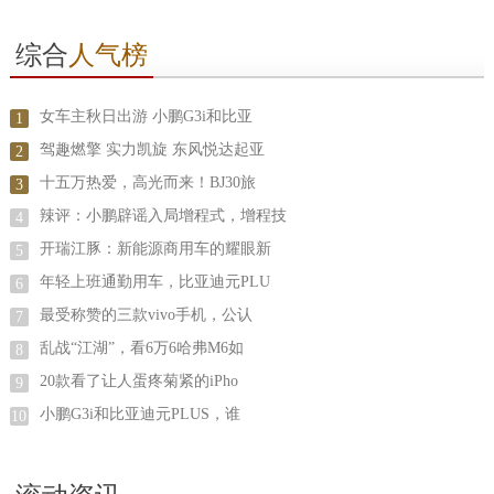
综合
人气榜
女车主秋日出游 小鹏G3i和比亚
1
驾趣燃擎 实力凯旋 东风悦达起亚
2
十五万热爱，高光而来！BJ30旅
3
辣评：小鹏辟谣入局增程式，增程技
4
开瑞江豚：​新能源商用车的耀眼新
5
年轻上班通勤用车，比亚迪元PLU
6
最受称赞的三款vivo手机，公认
7
乱战“江湖”，看6万6哈弗M6如
8
20款看了让人蛋疼菊紧的iPho
9
小鹏G3i和比亚迪元PLUS，谁
10