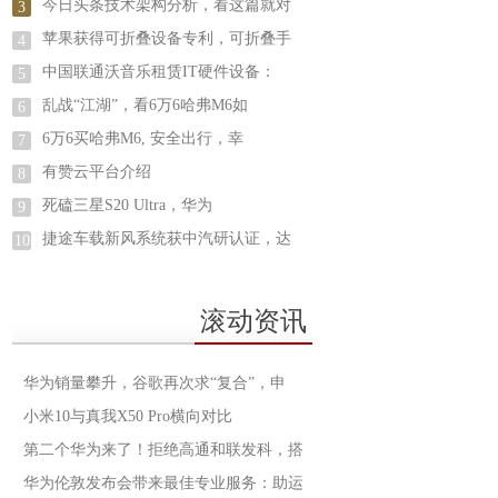
今日头条技术架构分析，看这篇就对
3
苹果获得可折叠设备专利，可折叠手
4
中国联通沃音乐租赁IT硬件设备：
5
乱战“江湖”，看6万6哈弗M6如
6
6万6买哈弗M6, 安全出行，幸
7
有赞云平台介绍
8
死磕三星S20 Ultra，华为
9
捷途车载新风系统获中汽研认证，达
10
滚动资讯
华为销量攀升，谷歌再次求“复合”，申
小米10与真我X50 Pro横向对比
第二个华为来了！拒绝高通和联发科，搭
华为伦敦发布会带来最佳专业服务：助运