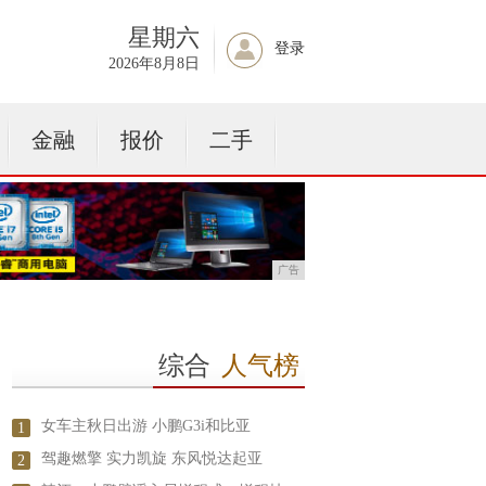
星期六
登录
2026年8月8日
金融
报价
二手
广告
综合
人气榜
女车主秋日出游 小鹏G3i和比亚
1
驾趣燃擎 实力凯旋 东风悦达起亚
2