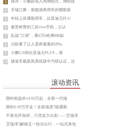
辣评：小鹏辟谣入局增程式，增程技
3
开瑞江豚：​新能源商用车的耀眼新
4
年轻上班通勤用车，比亚迪元PLU
5
最受称赞的三款vivo手机，公认
6
乱战“江湖”，看6万6哈弗M6如
7
20款看了让人蛋疼菊紧的iPho
8
小鹏G3i和比亚迪元PLUS，谁
9
捷途车载新风系统获中汽研认证，达
10
滚动资讯
限时权益价14.69万起，全新一代瑞
限时6.99万开走！全新瑞虎7能通勤
不靠光环加持，只凭实力出彩——艾瑞泽
艾瑞泽5解锁五一快乐出行，一站式承包