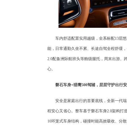
车内舒适配置实用越级，全系标配13层悠
能，日常通勤久坐不累、长途自驾全程舒缓，
2.0配备洲际航班头等舱级腿托，周末出游
心。
磐石车身+猎鹰500
驾辅，
层层守护出行安
安全是家庭出行的首要底线，全新一代瑞
程安心又省心。整车基于磐石车身2.0架构打造，8
10环笼式车身结构，碰撞时能高效吸收、分