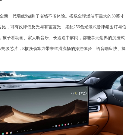
全新一代瑞虎9做到了省钱不省体验。搭载全球燃油车最大的30英寸
0%高屏占比，可有效降低反光与有害蓝光；搭配256色光瀑式音律氛围灯与伯
车，孩子看动画、家人听音乐、长途途中解闷，都能享无边界的沉浸式
55车规级芯片，8核强劲算力带来丝滑流畅的操控体验，语音响应快、操