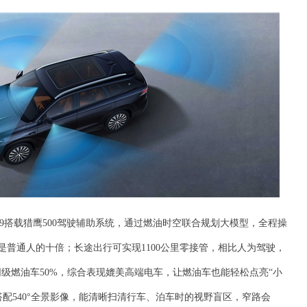
9搭载猎鹰500驾驶辅助系统，通过燃油时空联合规划大模型，全程操
度是普通人的十倍；长途出行可实现1100公里零接管，相比人为驾驶，
先同级燃油车50%，综合表现媲美高端电车，让燃油车也能轻松点亮“小
搭配540°全景影像，能清晰扫清行车、泊车时的视野盲区，窄路会