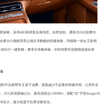
然座椅，采用40D高弹复合海绵层，自带加热、通风与10点按摩功
全家出行都能享受云端头等舱般的舒服体验；同级唯一的女王副驾
、跨省出行一键舒躺，奢享头等舱体验，长时间乘车也能彻底放松身
全
虎9不仅能帮车主省下油费，更能减少不必要的维修开销，让用车全
5%高强度钢占比、最高强度达1500MPa，搭配“目“字型shotgun与
散冲击力，最大程度守住乘员舱安全。