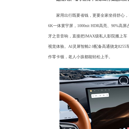
家用出行既要省钱，更要全家坐得舒心，
6K一体寰宇屏，1000nit HDR高亮、9
牙之音音响，直接把IMAX级私人影院搬上
视觉体验。AI灵犀智舱2.0配备高通骁龙82
作零卡顿，老人小孩都能轻松上手。