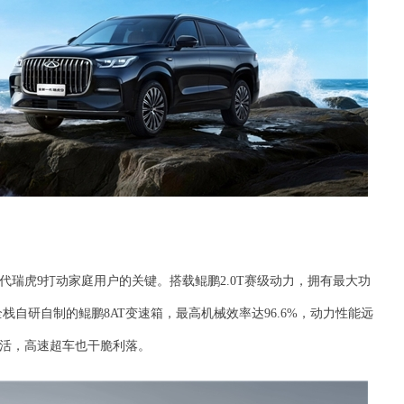
瑞虎9打动家庭用户的关键。搭载鲲鹏2.0T赛级动力，拥有最大功
一全栈自研自制的鲲鹏8AT变速箱，最高机械效率达96.6%，动力性能远
活，高速超车也干脆利落。