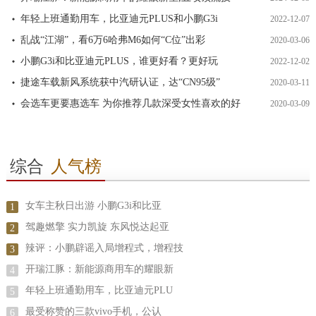
年轻上班通勤用车，比亚迪元PLUS和小鹏G3i
2022-12-07
乱战“江湖”，看6万6哈弗M6如何“C位”出彩
2020-03-06
小鹏G3i和比亚迪元PLUS，谁更好看？更好玩
2022-12-02
捷途车载新风系统获中汽研认证，达“CN95级”
2020-03-11
会选车更要惠选车 为你推荐几款深受女性喜欢的好
2020-03-09
综合
人气榜
女车主秋日出游 小鹏G3i和比亚
1
驾趣燃擎 实力凯旋 东风悦达起亚
2
辣评：小鹏辟谣入局增程式，增程技
3
开瑞江豚：​新能源商用车的耀眼新
4
年轻上班通勤用车，比亚迪元PLU
5
最受称赞的三款vivo手机，公认
6