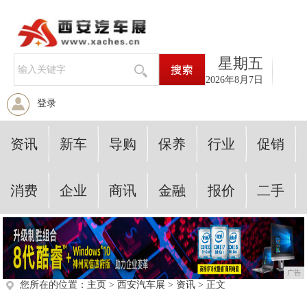
星期五
2026年8月7日
登录
资讯
新车
导购
保养
行业
促销
消费
企业
商讯
金融
报价
二手
广告
您所在的位置：
主页
>
西安汽车展
>
资讯
> 正文