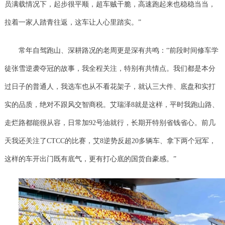
员满载情况下，起步很平顺，超车贼干脆，高速跑起来也稳稳当当，
拉着一家人踏青往返，这车让人心里踏实。”
常年自驾跑山、深耕路况的老周更是深有共鸣：“前段时间修车学
徒张雪逆袭夺冠的故事，我全程关注，特别有共情点。我们都是本分
过日子的普通人，我选车也从不看花架子，就认三大件、底盘和实打
实的品质，绝对不跟风交智商税。艾瑞泽8就是这样，平时我跑山路、
走烂路都能很从容，日常加92号油就行，长期开特别省钱省心。前几
天我还关注了CTCC的比赛，艾8逆势反超20多辆车、拿下两个冠军，
这样的车开出门既有底气，更有打心底的国货自豪感。”