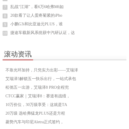
乱战“江湖”，看6万6哈弗M6如
7
20款看了让人蛋疼菊紧的iPho
8
小鹏G3i和比亚迪元PLUS，谁
9
捷途车载新风系统获中汽研认证，达
10
滚动资讯
不靠光环加持，只凭实力出彩——艾瑞泽
艾瑞泽5解锁五一快乐出行，一站式承包
松弛五一出游，艾瑞泽8 PRO全程兜
CTCC赢家｜艾瑞泽8：赛道有战绩，
10万价位，30万级享受：这就是TA
20万级 选哈弗猛龙PLUS还是方程
菱势汽车与印尼Aletra正式签约，