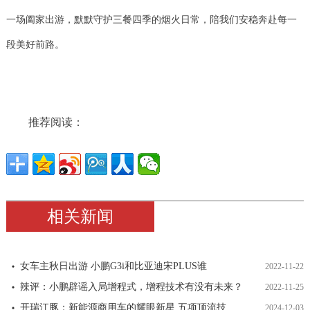
一场阖家出游，默默守护三餐四季的烟火日常，陪我们安稳奔赴每一
段美好前路。
推荐阅读：
相关新闻
女车主秋日出游 小鹏G3i和比亚迪宋PLUS谁
2022-11-22
辣评：小鹏辟谣入局增程式，增程技术有没有未来？
2022-11-25
开瑞江豚：​新能源商用车的耀眼新星,五项顶流技
2024-12-03