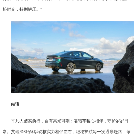
松时光，特别解压。”
结语
平凡人踏实前行，自有高光可期；靠谱车暖心相伴，守护岁岁日
常。艾瑞泽8始终以硬核实力相伴左右，稳稳护航每一次通勤赶路、每