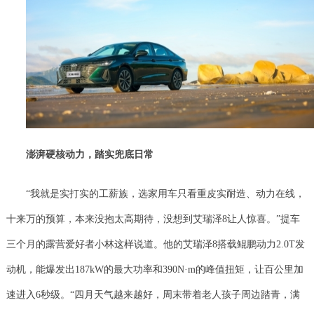
澎湃硬核动力，踏实兜底日常
“我就是实打实的工薪族，选家用车只看重皮实耐造、动力在线，
十来万的预算，本来没抱太高期待，没想到艾瑞泽8让人惊喜。”提车
三个月的露营爱好者小林这样说道。他的艾瑞泽8搭载鲲鹏动力2.0T发
动机，能爆发出187kW的最大功率和390N·m的峰值扭矩，让百公里加
速进入6秒级。“四月天气越来越好，周末带着老人孩子周边踏青，满