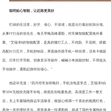
聪明贴心智能，
让
赶路
更
美好
忙碌的生活里，好开、省心、不添堵，就是出行最好的加分项。
从事IT行业的张先生，每天早晚高峰通勤，对车辆智能配置格外看
重。“艾瑞泽8的智能配置，是真的懂打工人，不鸡肋、不花哨。搭载
高配8155芯片，开机秒响应，界面操作跟手机一样丝滑，没有卡顿延
迟。日常打开导航、切换音乐等操作，喊喊小奇就能控制，不用低头
手动操作，通勤赶路特别省心。”
他还补充道：“四月经常加班晚归，手机没电是常态，艾瑞泽8自
带50W无线快充随手补电，彻底告别电量焦虑。高强度工作一整天
后，关上车窗隔绝路边车流噪音，根据心情调一个喜欢的氛围灯色，
再放一首舒缓轻音乐，简简单单一段通勤路，就成了我的专属独处放