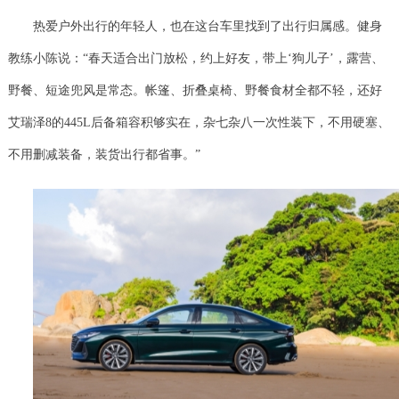
热爱户外出行的年轻人，也在这台车里找到了出行归属感。健身
教练小陈说：“春天适合出门放松，约上好友，带上‘狗儿子’，露营、
野餐、短途兜风是常态。帐篷、折叠桌椅、野餐食材全都不轻，还好
艾瑞泽8的445L后备箱容积够实在，杂七杂八一次性装下，不用硬塞、
不用删减装备，装货出行都省事。”