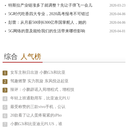
特斯拉产业链涨多了就调整？先让子弹飞一会儿
2020-03-23
5G时代吃香四大专业，2020高考报考不可错过
2020-04-06
彭蕾：从月薪500到6300亿帝国掌舵人，她的
2020-04-06
5G网络的普及能给我们的生活带来哪些影响
2020-04-01
综合
人气榜
女车主秋日出游 小鹏G3i和比亚
1
驾趣燃擎 实力凯旋 东风悦达起亚
2
辣评：小鹏辟谣入局增程式，增程技
3
年轻上班通勤用车，比亚迪元PLU
4
最受称赞的三款vivo手机，公认
5
20款看了让人蛋疼菊紧的iPho
6
小鹏G3i和比亚迪元PLUS，谁
7