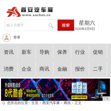
星期六
2026年8月8日
登录
资讯
新车
导购
保养
行业
促销
消费
企业
商讯
金融
报价
二手
广告
您所在的位置：
主页
>
西安汽车展
>
商讯
> 正文