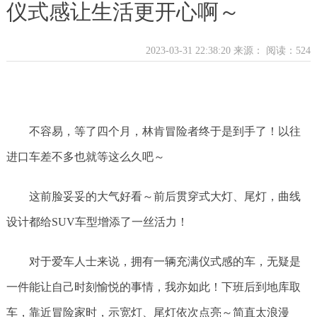
仪式感让生活更开心啊～
2023-03-31 22:38:20 来源：
阅读：524
不容易，等了四个月，林肯冒险者终于是到手了！以往
进口车差不多也就等这么久吧～
这前脸妥妥的大气好看～前后贯穿式大灯、尾灯，曲线
设计都给SUV车型增添了一丝活力！
对于爱车人士来说，拥有一辆充满仪式感的车，无疑是
一件能让自己时刻愉悦的事情，我亦如此！下班后到地库取
车，靠近冒险家时，示宽灯、尾灯依次点亮～简直太浪漫