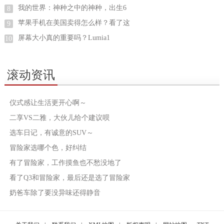
我的世界：神种之中的神种，出生6
8
苹果手机在美国卖得怎么样？看了这
9
屏幕大小真的重要吗？Lumia1
10
滚动资讯
仪式感让生活更开心啊～
二享VS二雅，大伙儿给个建议呗
选车日记，有诚意的SUV～
冒险家选哪个色，好纠结
有了冒险家，工作摸鱼也不愁没地了
看了Q3和冒险家，最后还是选了冒险家
奶爸车除了要没异味还得静音