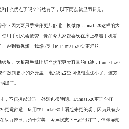
屏幕就没什么优点了吗？当然有了，以下两点就显而易见。
？因为两只手操作更加舒适，换做像Lumia1520这样的大
手使用手机总会疲劳，像如今大家都喜欢在床上举着手机看
说到看视频，我想6英寸的Lumia1520会更舒服。
航。大屏幕手机理所当然配更大容量的电池，Lumia1520
同的硬件放到更小的外壳里，电池所占空间也相应变小了。这方
，就弱爆了。
寸，不仅握感舒适，外观也很硬朗。Lumia1520更适合打
520更觉舒适。应用在Lumia930上看起来更美观，因为只有少
也在尽力使显示趋于完美，竖屏状态下已经很好了，但横屏却