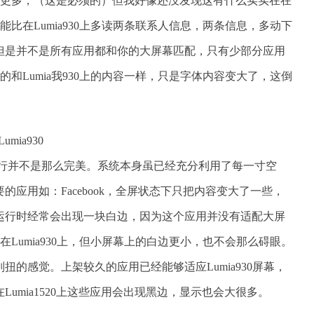
的内容更多，（这是必须的）但我好像还没发现这有什么实实在在
，你能比在Lumia930上多读两条联系人信息，两条信息，多动下
但是并不是所有应用都和你的大屏幕匹配，只有少部分应用
看到的和Lumia我930上的内容一样，只是字体内容变大了，这倒
上运行并不是那么完美。系统本身虽已经充分利用了每一寸空
应用如：Facebook，全屏状态下只把内容变大了一些，
运行时经常会出现一块白边，因为这个应用并没有适配大屏
出现在Lumia930上，但小屏幕上的白边更小，也不会那么碍眼。
的感觉。上架较久的应用已经能够适应Lumia930屏幕，
umia1520上这些应用会出现黑边，显示也会大很多。