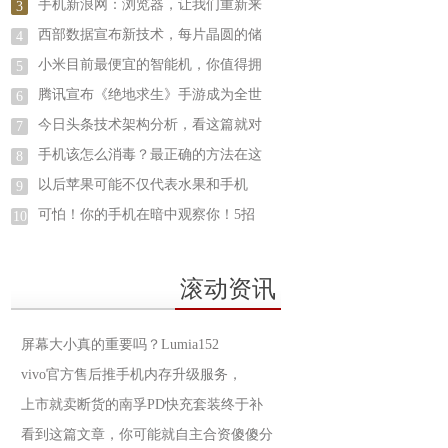
手机新浪网：浏览器，让我们重新来
3
西部数据宣布新技术，每片晶圆的储
4
小米目前最便宜的智能机，你值得拥
5
腾讯宣布《绝地求生》手游成为全世
6
今日头条技术架构分析，看这篇就对
7
手机该怎么消毒？最正确的方法在这
8
以后苹果可能不仅代表水果和手机
9
可怕！你的手机在暗中观察你！5招
10
滚动资讯
屏幕大小真的重要吗？Lumia152
vivo官方售后推手机内存升级服务，
上市就卖断货的南孚PD快充套装终于补
看到这篇文章，你可能就自主合资傻傻分