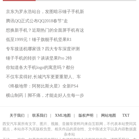
京东为罗永浩站台，发图暗示锤子手机新
腾讯QQ正式公布QQ2018春节“走
想换新手机？近期热门的全面屏手机有这
低至1999元！锤子旗舰手机坚果R1
专车接送机哪家强？四大专车深度评测
锤子手机的转折？谈谈坚果Pro 2特
你知道各大手机logo的寓意吗？都分
不仅车卖得好,长城汽车更要重塑人、车
《终极地带：阿努比斯火星》全新PS4
横山制药丨脚不痛，才能走好人生每一步
关于我们
|
联系我们
|
XML地图
|
版权声明
|
网站地图
TXT
西安汽车展所有文字、图片、视频、音频等资料均来自互联网，不代表本站赞同其
观点，本站亦不为其版权负责。相关作品的原创性、文中陈述文字以及内容数据庞
杂本站