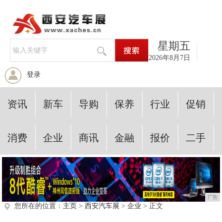
星期五
2026年8月7日
登录
资讯
新车
导购
保养
行业
促销
消费
企业
商讯
金融
报价
二手
广告
您所在的位置：
主页
>
西安汽车展
>
企业
> 正文