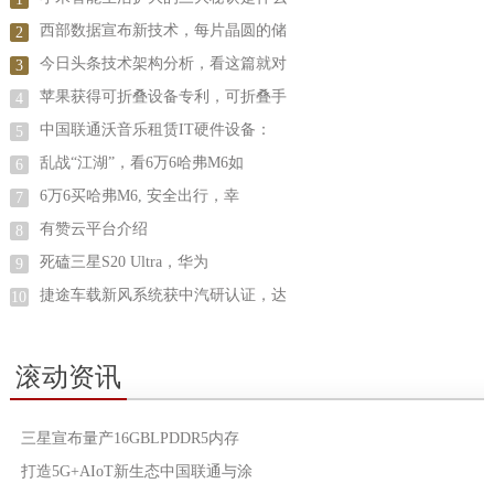
西部数据宣布新技术，每片晶圆的储
2
今日头条技术架构分析，看这篇就对
3
苹果获得可折叠设备专利，可折叠手
4
中国联通沃音乐租赁IT硬件设备：
5
乱战“江湖”，看6万6哈弗M6如
6
6万6买哈弗M6, 安全出行，幸
7
有赞云平台介绍
8
死磕三星S20 Ultra，华为
9
捷途车载新风系统获中汽研认证，达
10
滚动资讯
三星宣布量产16GBLPDDR5内存
打造5G+AIoT新生态中国联通与涂