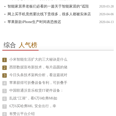
智能家居界老板们必看的一篇关于智能家居的“诋毁
2020-03-28
网上买手机竟然要比线下贵很多，很多人都被实体店
2020-04-06
苹果新款iPhone生产时间表恐推迟
2020-04-13
综合
人气榜
小米智能生活扩大的三大秘诀是什么
1
西部数据宣布新技术，每片晶圆的储
2
今日头条技术架构分析，看这篇就对
3
苹果获得可折叠设备专利，可折叠手
4
中国联通沃音乐租赁IT硬件设备：
5
乱战“江湖”，看6万6哈弗M6如
6
6万6买哈弗M6, 安全出行，幸
7
有赞云平台介绍
8