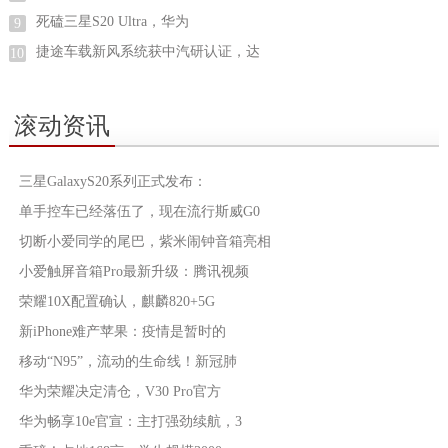
死磕三星S20 Ultra，华为
9
捷途车载新风系统获中汽研认证，达
10
滚动资讯
三星GalaxyS20系列正式发布：
单手控车已经落伍了，现在流行斯威G0
切断小爱同学的尾巴，紫米闹钟音箱亮相
小爱触屏音箱Pro最新升级：腾讯视频
荣耀10X配置确认，麒麟820+5G
新iPhone难产苹果：疫情是暂时的
移动“N95”，流动的生命线！新冠肺
华为荣耀决定清仓，V30 Pro官方
华为畅享10e官宣：主打强劲续航，3