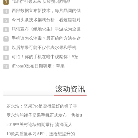
“四化”引领未来 庆铃携5款精品
3
西部数据宣布新技术，每片晶圆的储
4
今日头条技术架构分析，看这篇就对
5
腾讯宣布《绝地求生》手游成为全世
6
手机该怎么消毒？最正确的方法在这
7
以后苹果可能不仅代表水果和手机
8
可怕！你的手机在暗中观察你！5招
9
iPhone9发布日期确定：苹果
10
滚动资讯
罗永浩：坚果Pro是卖得最好的锤子手
罗永浩的锤子坚果手机正式发布，售价8
2019中关村论坛如期举行 滴滴无人
10款高质量学习APP，送给想提升的