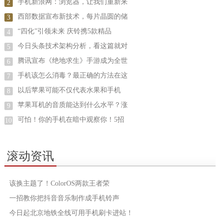
手机新浪网：浏览器，让我们重新来
2
西部数据宣布新技术，每片晶圆的储
3
“四化”引领未来 庆铃携5款精品
4
今日头条技术架构分析，看这篇就对
5
腾讯宣布《绝地求生》手游成为全世
6
手机该怎么消毒？最正确的方法在这
7
以后苹果可能不仅代表水果和手机
8
苹果耳机的音质能达到什么水平？涨
9
可怕！你的手机在暗中观察你！5招
10
滚动资讯
该换主题了！ColorOS两款王者荣
一招教你把抖音音乐制作成手机铃声
今日起北京地铁全线可用手机刷卡进站！