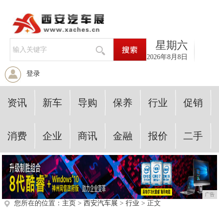
星期六
2026年8月8日
登录
资讯
新车
导购
保养
行业
促销
消费
企业
商讯
金融
报价
二手
广告
您所在的位置：
主页
>
西安汽车展
>
行业
> 正文