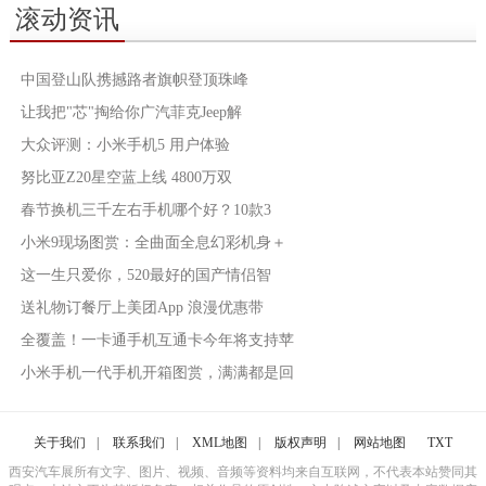
滚动资讯
中国登山队携撼路者旗帜登顶珠峰
让我把"芯"掏给你广汽菲克Jeep解
大众评测：小米手机5 用户体验
努比亚Z20星空蓝上线 4800万双
春节换机三千左右手机哪个好？10款3
小米9现场图赏：全曲面全息幻彩机身＋
这一生只爱你，520最好的国产情侣智
送礼物订餐厅上美团App 浪漫优惠带
全覆盖！一卡通手机互通卡今年将支持苹
小米手机一代手机开箱图赏，满满都是回
关于我们
|
联系我们
|
XML地图
|
版权声明
|
网站地图
TXT
西安汽车展所有文字、图片、视频、音频等资料均来自互联网，不代表本站赞同其