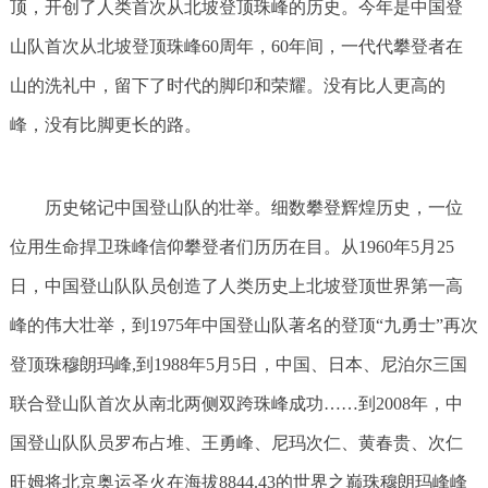
顶，开创了人类首次从北坡登顶珠峰的历史。今年是中国登
山队首次从北坡登顶珠峰60周年，60年间，一代代攀登者在
山的洗礼中，留下了时代的脚印和荣耀。没有比人更高的
峰，没有比脚更长的路。
历史铭记中国登山队的壮举。细数攀登辉煌历史，一位
位用生命捍卫珠峰信仰攀登者们历历在目。从1960年5月25
日，中国登山队队员创造了人类历史上北坡登顶世界第一高
峰的伟大壮举，到1975年中国登山队著名的登顶“九勇士”再次
登顶珠穆朗玛峰,到1988年5月5日，中国、日本、尼泊尔三国
联合登山队首次从南北两侧双跨珠峰成功……到2008年，中
国登山队队员罗布占堆、王勇峰、尼玛次仁、黄春贵、次仁
旺姆将北京奥运圣火在海拔8844.43的世界之巅珠穆朗玛峰峰