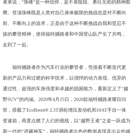
者来说，“珠峰”是一种信仰，是不畏险阻、勇往无前的精神图
腾。登顶珠峰既是人类对自己身体极限的挑战也是对不断向
前、不断向上的追求，正是由于这种不断挑战自我和坚忍不
拔的攀登精神，使得福特撼路者和中国登山队产生了共鸣，
走到了一起。
福特撼路者作为汽车行业的攀登者，凭借着不断迭代更
新的产品力和过硬的科学技术，以强悍的动力表现、优异的
通过性、超强的车身强度和卓越的脱困能力，重新定义了“越
野SUV”的内涵。2020年4月25日，2020款福特撼路者耀目问
世，搭载了EcoBoost® 2.3T涡轮增压发动机和10AT手自一体
变速箱，再度点燃了人们的视线，以“越野王者”之姿一跃成为
新一代的“进藏神车”，福特撼路者出色的数据表现及出众的越