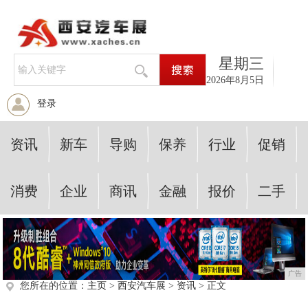
星期三
2026年8月5日
登录
资讯
新车
导购
保养
行业
促销
消费
企业
商讯
金融
报价
二手
广告
您所在的位置：
主页
>
西安汽车展
>
资讯
> 正文