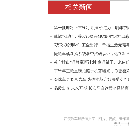
相关新闻
第一批即将上市5G手机售价过万，明年或降
乱战“江湖”，看6万6哈弗M6如何“C位”出
6万6买哈弗M6, 安全出行，幸福生活无需
捷途车载新风系统获中汽研认证，达“CN95
苏宁推出“品牌赢新计划”良品铺子、来伊
下半年三款重磅拍照手机齐曝光，你更喜
会选车更要惠选车 为你推荐几款深受女性
品质出众 未来可期 长安马自达联动经销
西安汽车展所有文字、图片、视频、音频
无法一一