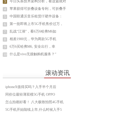
今日头条技术架构分析，看这篇就对
3
苹果获得可折叠设备专利，可折叠手
4
中国联通沃音乐租赁IT硬件设备：
5
第一批即将上市5G手机售价过万，
6
乱战“江湖”，看6万6哈弗M6如
7
相差1900元，华为两款5G手机
8
6万6买哈弗M6, 安全出行，幸
9
什么是vivo无接触购机服务？“
10
滚动资讯
iphoneX值得买吗？入手半个月后
同价位最轻薄双模5G手机 OPPO
怎么拍都好看！ 八大极致拍照4G手机
5G手机开始陆续上市,什么时候入手5