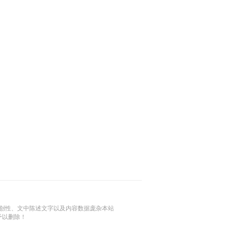
创性、文中陈述文字以及内容数据庞杂本站
予以删除！