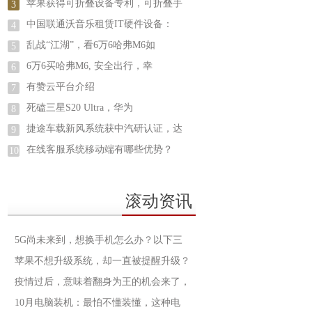
苹果获得可折叠设备专利，可折叠手
3
中国联通沃音乐租赁IT硬件设备：
4
乱战“江湖”，看6万6哈弗M6如
5
6万6买哈弗M6, 安全出行，幸
6
有赞云平台介绍
7
死磕三星S20 Ultra，华为
8
捷途车载新风系统获中汽研认证，达
9
在线客服系统移动端有哪些优势？
10
滚动资讯
5G尚未来到，想换手机怎么办？以下三
苹果不想升级系统，却一直被提醒升级？
疫情过后，意味着翻身为王的机会来了，
10月电脑装机：最怕不懂装懂，这种电